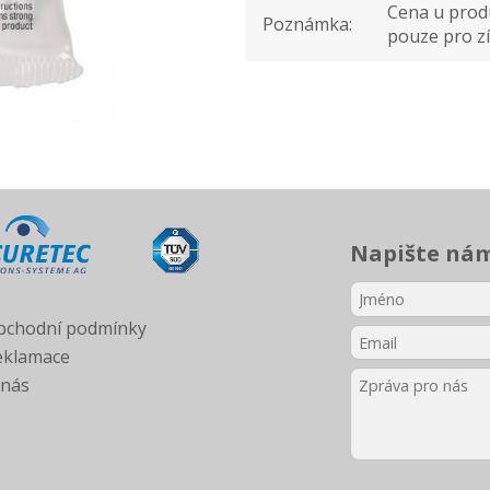
Cena u produ
Poznámka:
pouze pro zí
Napište ná
bchodní podmínky
eklamace
 nás